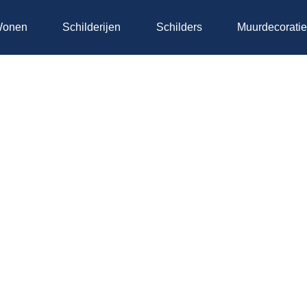
onen
Schilderijen
Schilders
Muurdecorati
t Certi4All?