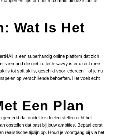
stappen en tips om het maximale uit deze tool te
n: Wat Is Het
erti4All is een superhandig online platform dat zich
t zelfs iemand die niet zo tech-savvy is er direct mee
ls tot soft skills, geschikt voor iedereen – of je nu
e inspelen op verschillende behoeften. Het voelt echt
Met Een Plan
b gemerkt dat duidelijke doelen stellen echt het
an opstellen dat past bij jouw ambities. Bepaal eerst
n realistische tijdlijn op. Houd je voortgang bij via het