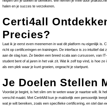
helpen om je doelen te bereiken. We nemen je mee door praktische 
halen en je succes te verzekeren.
Certi4all Ontdekke
Precies?
Laat ik je eerst even meenemen in wat dit platform nu eigenlijk is. C
richt op certificeringen en trainingen. De interface is zo intuïtief da
aan de slag kan. Ze bieden een breed scala aan cursussen, van IT-skil
student bent of al jaren in het vak zit. Wat ik zelf top vind, is hoe z
als een plek waar je kunt groeien, ongeacht je startpunt.
Je Doelen Stellen 
Voordat je begint, is het slim om te weten waar je naartoe wilt. Ik he
verschil maakt. Met Certi4All kun je makkelijk een persoonlijk leerpl
wat je wilt bereiken, zoals een specifieke certificering, en stel dan ee