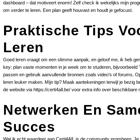
dashboard – dat motiveert enorm! Zelf check ik wekelijks mijn progres
om verder te leren. Een plan geeft houvast en houdt je gefocust.
Praktische Tips Voo
Leren
Goed leren vraagt om een slimme aanpak, en geloof me, ik heb geno
key: plan vaste momenten in je week om te studeren, bijvoorbeeld ’s
passen en gebruik aanvullende bronnen zoals video’s of forums. Op h
leren leuker maken. Mijn tip? Maak aantekeningen terwijl je bezig b
de website via
https://certi4all.be/
voor extra info over beschikbare
Netwerken En Sam
Succes
Wat ik echt waardeer aan Certi4All, is de community eromheen. Je s