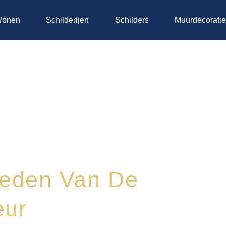
onen
Schilderijen
Schilders
Muurdecorati
eden Van De
eur