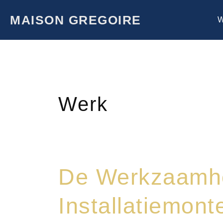
Skip
to
MAISON GREGOIRE
W
content
Werk
De
De Werkzaamh
werkzaamheden
van
Installatiemont
de
installatiemonteur